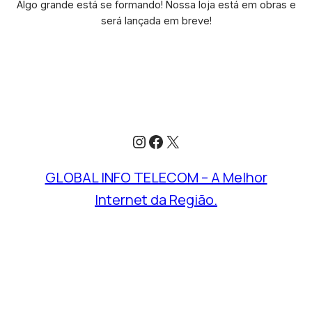
Algo grande está se formando! Nossa loja está em obras e
será lançada em breve!
Instagram
Facebook
X
GLOBAL INFO TELECOM – A Melhor
Internet da Região.