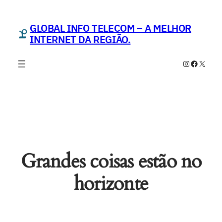
GLOBAL INFO TELECOM – A MELHOR
INTERNET DA REGIÃO.
Instagram
Faceboo
X
Grandes coisas estão no
horizonte