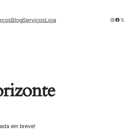
Instagram
Faceboo
X
eços
Blog
Serviços
Loja
orizonte
çada em breve!